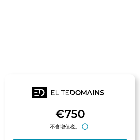
领域
bitcointreuh
待售
€750
info_outline
不含增值税。